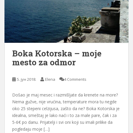
Boka Kotorska – moje
mesto za odmor
5. јун 2018.
Elena
4 Comments
Došao je maj mesec i razmišljate da krenete na more?
Nema gužve, nije vrućina, temperature mora tu negde
oko 25 stepeni celzijusa, zašto da ne? Boka Kotorska je
idealna, smeštaj je lako naći i to za male pare, čak i za
5-6€ po danu. Prijatelji i svi oni koji su imali prilike da
pogledaju moje […]