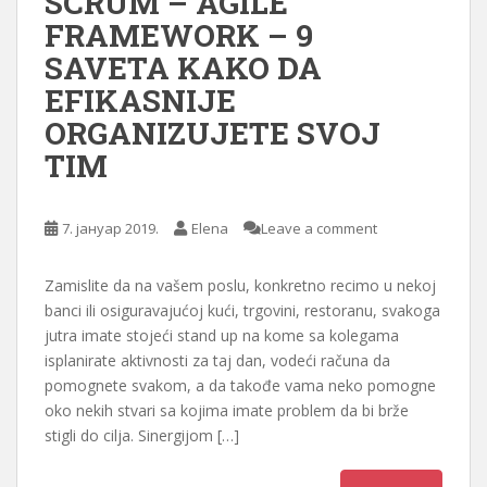
SCRUM – AGILE
FRAMEWORK – 9
SAVETA KAKO DA
EFIKASNIJE
ORGANIZUJETE SVOJ
TIM
7. јануар 2019.
Elena
Leave a comment
Zamislite da na vašem poslu, konkretno recimo u nekoj
banci ili osiguravajućoj kući, trgovini, restoranu, svakoga
jutra imate stojeći stand up na kome sa kolegama
isplanirate aktivnosti za taj dan, vodeći računa da
pomognete svakom, a da takođe vama neko pomogne
oko nekih stvari sa kojima imate problem da bi brže
stigli do cilja. Sinergijom […]