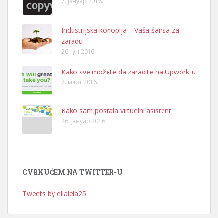
7. јануар 2016.
Industrijska konoplja – Vaša šansa za
zaradu
26. јун 2016.
Kako sve možete da zaradite na Upwork-u
7. март 2016.
Kako sam postala virtuelni asistent
26. јануар 2016.
CVRKUĆEM NA TWITTER-U
Tweets by ellalela25