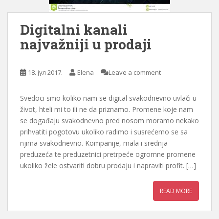
Digitalni kanali
najvažniji u prodaji
18. јул 2017.
Elena
Leave a comment
Svedoci smo koliko nam se digital svakodnevno uvlači u
život, hteli mi to ili ne da priznamo. Promene koje nam
se događaju svakodnevno pred nosom moramo nekako
prihvatiti pogotovu ukoliko radimo i susrećemo se sa
njima svakodnevno. Kompanije, mala i srednja
preduzeća te preduzetnici pretrpeće ogromne promene
ukoliko žele ostvariti dobru prodaju i napraviti profit. […]
READ MORE