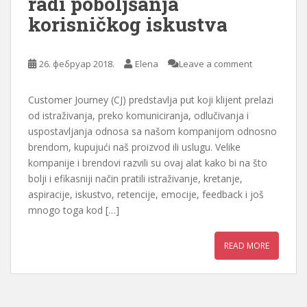
radi poboljšanja
korisničkog iskustva
26. фебруар 2018.
Elena
Leave a comment
Customer Journey (CJ) predstavlja put koji klijent prelazi
od istraživanja, preko komuniciranja, odlučivanja i
uspostavljanja odnosa sa našom kompanijom odnosno
brendom, kupujući naš proizvod ili uslugu. Velike
kompanije i brendovi razvili su ovaj alat kako bi na što
bolji i efikasniji način pratili istraživanje, kretanje,
aspiracije, iskustvo, retencije, emocije, feedback i još
mnogo toga kod […]
READ MORE