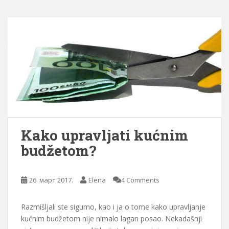
Kako upravljati kućnim
budžetom?
26. март 2017.
Elena
4 Comments
Razmišljali ste sigurno, kao i ja o tome kako upravljanje
kućnim budžetom nije nimalo lagan posao. Nekadašnji