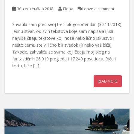
30. септембар 2018.
Elena
Leave a comment
Shvatila sam pred svoj treći blogorođendan (30.11.2018)
jednu stvar, od svih tekstova koje sam napisala ljudi
najviše čitaju tekstove koji nose neko lično iskustvo i
nešto čemu ste vi lično bili svedok (ili neko vaš bliži).
Takođe, zahvaliću se svima koji čitaju moj blog na
fantastičnih 26.019 pregleda i 17.249 posetioca. Biće i
torta, biće […]
READ MORE