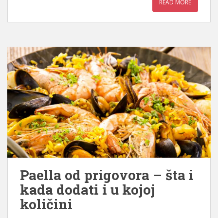
READ MORE
Paella od prigovora – šta i
kada dodati i u kojoj
količini