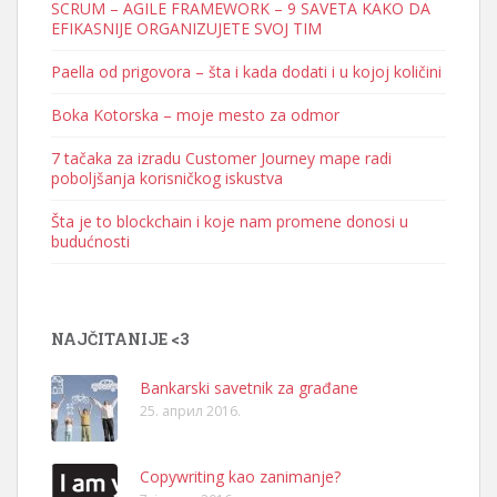
SCRUM – AGILE FRAMEWORK – 9 SAVETA KAKO DA
EFIKASNIJE ORGANIZUJETE SVOJ TIM
Paella od prigovora – šta i kada dodati i u kojoj količini
Boka Kotorska – moje mesto za odmor
7 tačaka za izradu Customer Journey mape radi
poboljšanja korisničkog iskustva
Šta je to blockchain i koje nam promene donosi u
budućnosti
NAJČITANIJE <3
Bankarski savetnik za građane
25. април 2016.
Copywriting kao zanimanje?