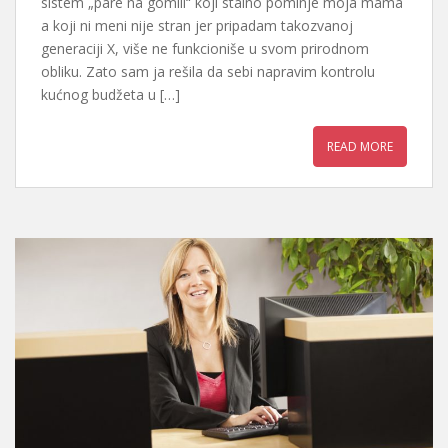
sistem „pare na gomili“ koji stalno pominje moja mama
a koji ni meni nije stran jer pripadam takozvanoj
generaciji X, više ne funkcioniše u svom prirodnom
obliku. Zato sam ja rešila da sebi napravim kontrolu
kućnog budžeta u […]
READ MORE