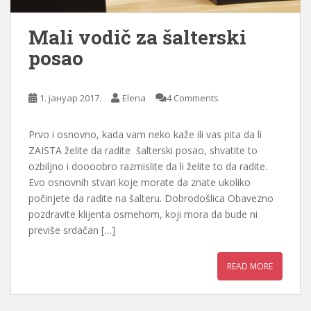
Mali vodič za šalterski
posao
1. јануар 2017.
Elena
4 Comments
Prvo i osnovno, kada vam neko kaže ili vas pita da li
ZAISTA želite da radite šalterski posao, shvatite to
ozbiljno i doooobro razmislite da li želite to da radite.
Evo osnovnih stvari koje morate da znate ukoliko
počinjete da radite na šalteru. Dobrodošlica Obavezno
pozdravite klijenta osmehom, koji mora da bude ni
previše srdačan […]
READ MORE