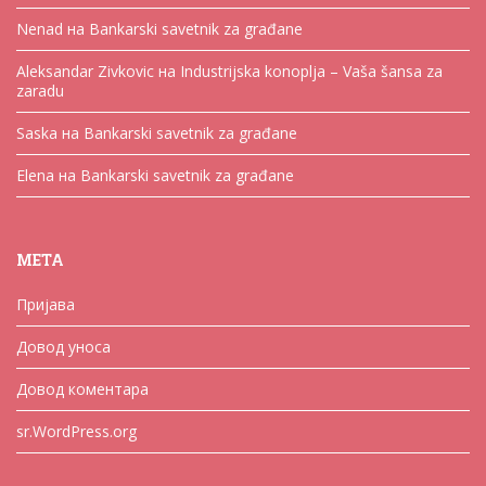
Nenad
на
Bankarski savetnik za građane
Aleksandar Zivkovic
на
Industrijska konoplja – Vaša šansa za
zaradu
Saska
на
Bankarski savetnik za građane
Elena
на
Bankarski savetnik za građane
МЕТА
Пријава
Довод уноса
Довод коментара
sr.WordPress.org