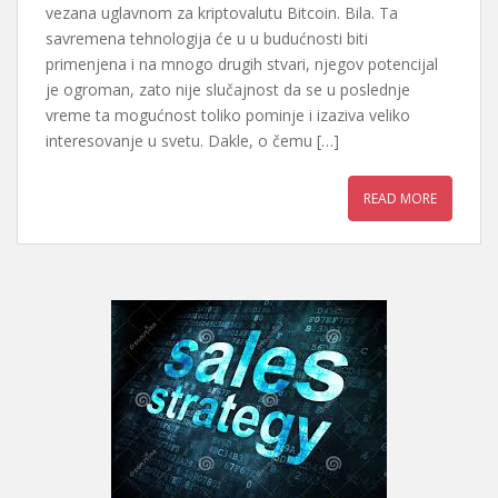
vezana uglavnom za kriptovalutu Bitcoin. Bila. Ta
savremena tehnologija će u u budućnosti biti
primenjena i na mnogo drugih stvari, njegov potencijal
je ogroman, zato nije slučajnost da se u poslednje
vreme ta mogućnost toliko pominje i izaziva veliko
interesovanje u svetu. Dakle, o čemu […]
READ MORE