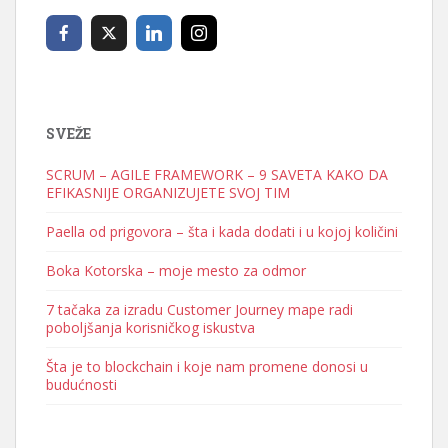
SVEŽE
SCRUM – AGILE FRAMEWORK – 9 SAVETA KAKO DA
EFIKASNIJE ORGANIZUJETE SVOJ TIM
Paella od prigovora – šta i kada dodati i u kojoj količini
Boka Kotorska – moje mesto za odmor
7 tačaka za izradu Customer Journey mape radi
poboljšanja korisničkog iskustva
Šta je to blockchain i koje nam promene donosi u
budućnosti