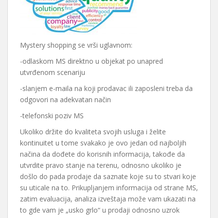
Mystery shopping se vrši uglavnom:
-odlaskom MS direktno u objekat po unapred
utvrđenom scenariju
-slanjem e-maila na koji prodavac ili zaposleni treba da
odgovori na adekvatan način
-telefonski poziv MS
Ukoliko držite do kvaliteta svojih usluga i želite
kontinuitet u tome svakako je ovo jedan od najboljih
načina da dođete do korisnih informacija, takođe da
utvrdite pravo stanje na terenu, odnosno ukoliko je
došlo do pada prodaje da saznate koje su to stvari koje
su uticale na to. Prikupljanjem informacija od strane MS,
zatim evaluacija, analiza izveštaja može vam ukazati na
to gde vam je „usko grlo“ u prodaji odnosno uzrok