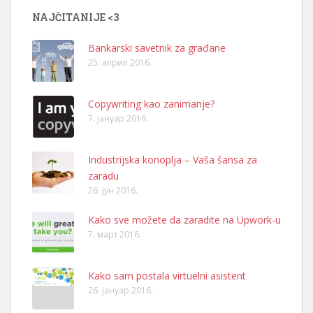
NAJČITANIJE <3
Bankarski savetnik za građane
25. април 2016.
Copywriting kao zanimanje?
7. јануар 2016.
Industrijska konoplja – Vaša šansa za
zaradu
26. јун 2016.
Kako sve možete da zaradite na Upwork-u
7. март 2016.
Kako sam postala virtuelni asistent
26. јануар 2016.