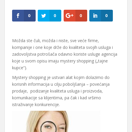
0
0
0
0
Možda ste čuli, možda i niste, sve veće firme,
kompanije i one koje drže do kvaliteta svojih usluga i
zadovoljstva potrošača odavno koriste usluge agencija
koje u svom opisu imaju mystery shopping („tajne
kupce“).
Mystery shopping je ustvari alat kojim dolazimo do
korisnih informacija u cilju poboljšanja – povećanja
prodaje, podizanje kvaliteta usluga i proizvoda,
komunikacije sa klijentima, pa čak i kad vršimo
istraživanje konkurencije.