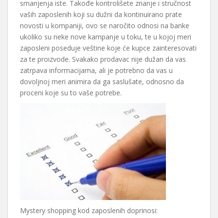
smanjenja iste. Takođe kontrolišete znanje i stručnost
vaših zaposlenih koji su dužni da kontinuirano prate
novosti u kompaniji, ovo se naročito odnosi na banke
ukoliko su neke nove kampanje u toku, te u kojoj meri
zaposleni poseduje veštine koje će kupce zainteresovati
za te proizvode. Svakako prodavac nije dužan da vas
zatrpava informacijama, ali je potrebno da vas u
dovoljnoj meri animira da ga saslušate, odnosno da
proceni koje su to vaše potrebe.
Mystery shopping kod zaposlenih doprinosi: