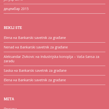
децембар 2015
REKLI STE
Elena
на
Bankarski savetnik za građane
Nenad
на
Bankarski savetnik za građane
Aleksandar Zivkovic
на
Industrijska konoplja – Vaša šansa za
zaradu
Saska
на
Bankarski savetnik za građane
Elena
на
Bankarski savetnik za građane
МЕТА
Пријава