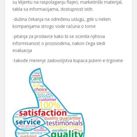
su klijentu na raspolaganju flajeri, marketinški materijal,
tabla sa informacijama, dostupnost istih.
-dužina čekanja na određenu uslugu, gde u nekim
kompanijama strogo vode računa o tome
-pitanja za prodavce kako bi se ocenila njihova
informisanost o proizvodima, nakon čega sledi
evaluacija
-takođe merenje zadovoljstva kupaca putem e-trgovine