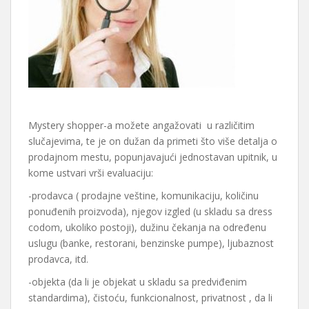
Mystery shopper-a možete angažovati u različitim
slučajevima, te je on dužan da primeti što više detalja o
prodajnom mestu, popunjavajući jednostavan upitnik, u
kome ustvari vrši evaluaciju:
-prodavca ( prodajne veštine, komunikaciju, količinu
ponuđenih proizvoda), njegov izgled (u skladu sa dress
codom, ukoliko postoji), dužinu čekanja na određenu
uslugu (banke, restorani, benzinske pumpe), ljubaznost
prodavca, itd.
-objekta (da li je objekat u skladu sa predviđenim
standardima), čistoću, funkcionalnost, privatnost , da li