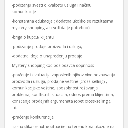
-podizanju svesti o kvalitetu usluga i načinu
komunikacije
-konstantna edukacija ( dodatna ukoliko se rezultatima
mystery shopping-a utvrdi da je potrebno)
-briga o kupcu/ klijentu
-podizanje prodaje proizvoda i usluga,
-dodatne ideje o unapređenju prodaje
Mystery shopping kod poslodavca doprinosi:
-praćenje i evaluacija zaposlenih njihov nivo poznavanja
proizvoda i usluga, prodajne veštine (cross-selling) ,
komunikacijske veštine, sposobnost rešavanja
problema, konfliktnih situacija, odnos prema klijentima,
korišćenje prodajnih argumenata (opet cross-selling ),
itd.
-praćenje konkurencije
-jasna slika trenutne situacije na terenu koja ukazuje na