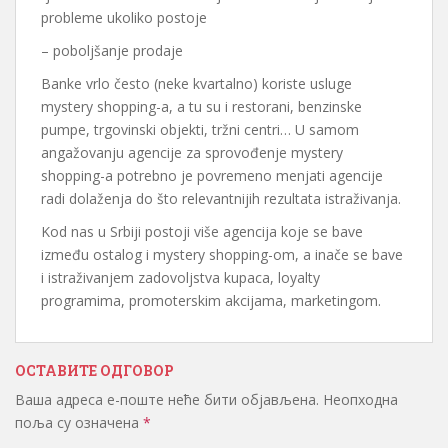
probleme ukoliko postoje
– poboljšanje prodaje
Banke vrlo često (neke kvartalno) koriste usluge
mystery shopping-a, a tu su i restorani, benzinske
pumpe, trgovinski objekti, tržni centri… U samom
angažovanju agencije za sprovođenje mystery
shopping-a potrebno je povremeno menjati agencije
radi dolaženja do što relevantnijih rezultata istraživanja.
Kod nas u Srbiji postoji više agencija koje se bave
između ostalog i mystery shopping-om, a inače se bave
i istraživanjem zadovoljstva kupaca, loyalty
programima, promoterskim akcijama, marketingom.
ОСТАВИТЕ ОДГОВОР
Ваша адреса е-поште неће бити објављена.
Неопходна
поља су означена
*